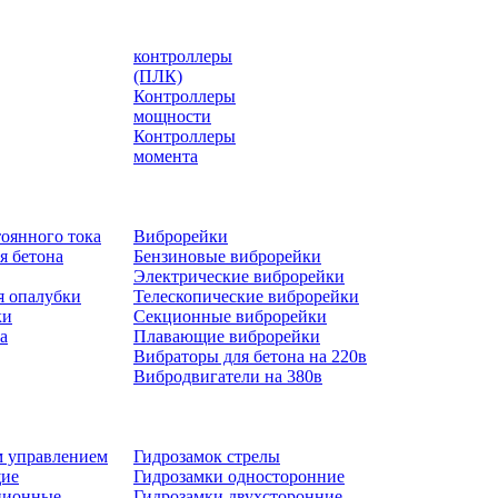
контроллеры
(ПЛК)
Контроллеры
мощности
Контроллеры
момента
оянного тока
Виброрейки
я бетона
Бензиновые виброрейки
Электрические виброрейки
я опалубки
Телескопические виброрейки
ки
Секционные виброрейки
а
Плавающие виброрейки
Вибраторы для бетона на 220в
Вибродвигатели на 380в
м управлением
Гидрозамок стрелы
щие
Гидрозамки односторонние
ционные
Гидрозамки двухсторонние