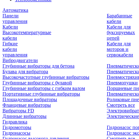
Автоматика
Панели
Барабанные
управления
кабели
Кабели
Кабели для
Высокотемпературные
буксируемых
кабели
цепей
Гибкие
Кабели для
кабели
моторов и
управления
сервокабели
Вибродвигатели
Глубинные вибраторы для бетона
Пневматическ
Булава для вибратора
Пневматическ
Высокочастотные глубинные вибраторы
Пневмостряхи
Глубинные вибраторы с булавой
Пневмопушки
Глубинные вибраторы с гибким валом
Поршневые пн
Портативные глубинные вибраторы
Пневматическ
Площадочные вибраторы
Роликовые пне
Фланцевые вибраторы
Смотреть все
Вибраторы FD
Электровибрат
Длинные вибраторы
Электрические
Гидравлика
Гидромоторы
Гидронасос по
Гидронасосы
Гидронасос эк
Гидронасос высокого давления
Смотреть все