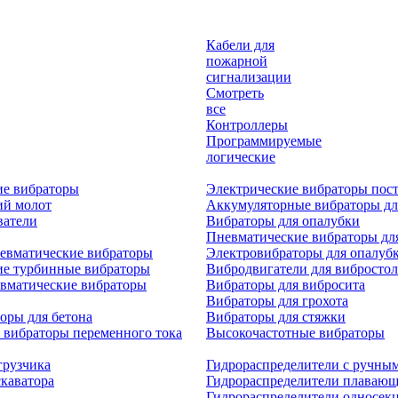
Кабели для
пожарной
сигнализации
Смотреть
все
Контроллеры
Программируемые
логические
ие вибраторы
Электрические вибраторы пост
ий молот
Аккумуляторные вибраторы дл
ватели
Вибраторы для опалубки
Пневматические вибраторы дл
евматические вибраторы
Электровибраторы для опалуб
ие турбинные вибраторы
Вибродвигатели для вибростол
вматические вибраторы
Вибраторы для вибросита
Вибраторы для грохота
оры для бетона
Вибраторы для стяжки
 вибраторы переменного тока
Высокочастотные вибраторы
грузчика
Гидрораспределители с ручны
скаватора
Гидрораспределители плаваю
Гидрораспределители односек