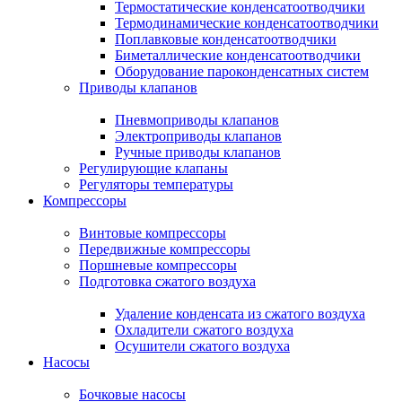
Термостатические конденсатоотводчики
Термодинамические конденсатоотводчики
Поплавковые конденсатоотводчики
Биметаллические конденсатоотводчики
Оборудование пароконденсатных систем
Приводы клапанов
Пневмоприводы клапанов
Электроприводы клапанов
Ручные приводы клапанов
Регулирующие клапаны
Регуляторы температуры
Компрессоры
Винтовые компрессоры
Передвижные компрессоры
Поршневые компрессоры
Подготовка сжатого воздуха
Удаление конденсата из сжатого воздуха
Охладители сжатого воздуха
Осушители сжатого воздуха
Насосы
Бочковые насосы