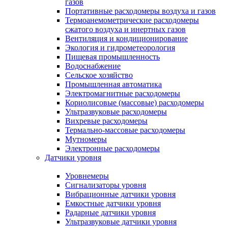
газов
Портативные расходомеры воздуха и газов
Термоанемометрические расходомеры
сжатого воздуха и инертных газов
Вентиляция и кондиционирование
Экология и гидрометеорология
Пищевая промышленность
Водоснабжение
Сельское хозяйство
Промышленная автоматика
Электромагнитные расходомеры
Кориолисовые (массовые) расходомеры
Ультразвуковые расходомеры
Вихревые расходомеры
Термально-массовые расходомеры
Мутномеры
Электронные расходомеры
Датчики уровня
Уровнемеры
Сигнализаторы уровня
Вибрационные датчики уровня
Емкостные датчики уровня
Радарные датчики уровня
Ультразвуковые датчики уровня