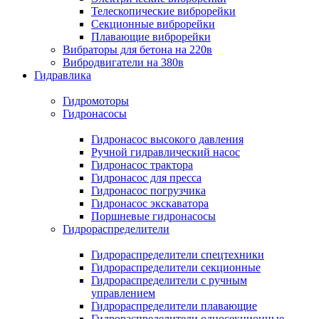
Телескопические виброрейки
Секционные виброрейки
Плавающие виброрейки
Вибраторы для бетона на 220в
Вибродвигатели на 380в
Гидравлика
Гидромоторы
Гидронасосы
Гидронасос высокого давления
Ручной гидравлический насос
Гидронасос трактора
Гидронасос для пресса
Гидронасос погрузчика
Гидронасос экскаватора
Поршневые гидронасосы
Гидрораспределители
Гидрораспределители спецтехники
Гидрораспределители секционные
Гидрораспределители с ручным
управлением
Гидрораспределители плавающие
Гидрораспределители односекционные