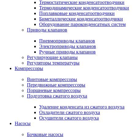
Термостатические конденсатоотводчики
Термодинамические конденсатоотводчики
Поплавковые конденсатоотводчики
Биметаллические конденсатоотводчики
Оборудование пароконденсатных систем
Приводы клапанов
Пневмоприводы клапанов
Электроприводы клапанов
Ручные приводы клапанов
Регулирующие клапаны
Регуляторы температуры
Компрессоры
Винтовые компрессоры
Передвижные компрессоры
Поршневые компрессоры
Подготовка сжатого воздуха
Удаление конденсата из сжатого воздуха
Охладители сжатого воздуха
Осушители сжатого воздуха
Насосы
Бочковые насосы