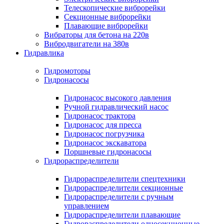
Телескопические виброрейки
Секционные виброрейки
Плавающие виброрейки
Вибраторы для бетона на 220в
Вибродвигатели на 380в
Гидравлика
Гидромоторы
Гидронасосы
Гидронасос высокого давления
Ручной гидравлический насос
Гидронасос трактора
Гидронасос для пресса
Гидронасос погрузчика
Гидронасос экскаватора
Поршневые гидронасосы
Гидрораспределители
Гидрораспределители спецтехники
Гидрораспределители секционные
Гидрораспределители с ручным
управлением
Гидрораспределители плавающие
Гидрораспределители односекционные