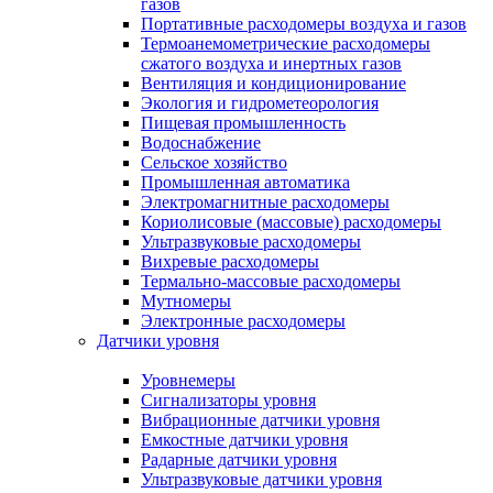
газов
Портативные расходомеры воздуха и газов
Термоанемометрические расходомеры
сжатого воздуха и инертных газов
Вентиляция и кондиционирование
Экология и гидрометеорология
Пищевая промышленность
Водоснабжение
Сельское хозяйство
Промышленная автоматика
Электромагнитные расходомеры
Кориолисовые (массовые) расходомеры
Ультразвуковые расходомеры
Вихревые расходомеры
Термально-массовые расходомеры
Мутномеры
Электронные расходомеры
Датчики уровня
Уровнемеры
Сигнализаторы уровня
Вибрационные датчики уровня
Емкостные датчики уровня
Радарные датчики уровня
Ультразвуковые датчики уровня