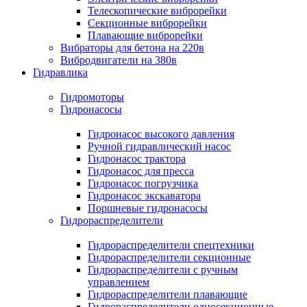
Телескопические виброрейки
Секционные виброрейки
Плавающие виброрейки
Вибраторы для бетона на 220в
Вибродвигатели на 380в
Гидравлика
Гидромоторы
Гидронасосы
Гидронасос высокого давления
Ручной гидравлический насос
Гидронасос трактора
Гидронасос для пресса
Гидронасос погрузчика
Гидронасос экскаватора
Поршневые гидронасосы
Гидрораспределители
Гидрораспределители спецтехники
Гидрораспределители секционные
Гидрораспределители с ручным
управлением
Гидрораспределители плавающие
Гидрораспределители односекционные