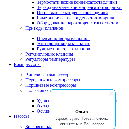
Термостатические конденсатоотводчики
Термодинамические конденсатоотводчики
Поплавковые конденсатоотводчики
Биметаллические конденсатоотводчики
Оборудование пароконденсатных систем
Приводы клапанов
Пневмоприводы клапанов
Электроприводы клапанов
Ручные приводы клапанов
Регулирующие клапаны
Регуляторы температуры
Компрессоры
Винтовые компрессоры
Передвижные компрессоры
Поршневые компрессоры
Подготовка сжатого воздуха
Удаление конденсата из сжатого воздуха
Охладители сжатого воздуха
Осушители сжатого воздуха
Ольга
Насосы
Здравствуйте! Готова помочь.
Напишите мне Ваш вопрос.
Бочковые насосы