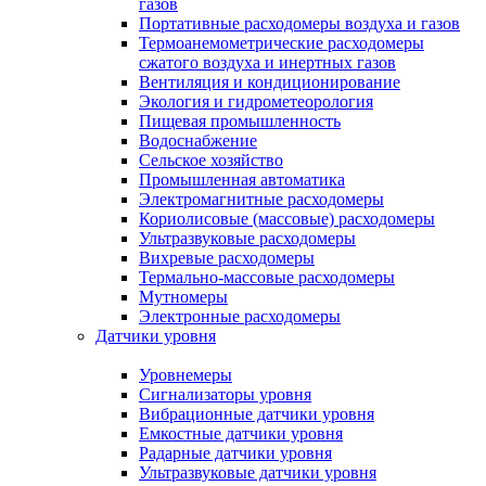
газов
Портативные расходомеры воздуха и газов
Термоанемометрические расходомеры
сжатого воздуха и инертных газов
Вентиляция и кондиционирование
Экология и гидрометеорология
Пищевая промышленность
Водоснабжение
Сельское хозяйство
Промышленная автоматика
Электромагнитные расходомеры
Кориолисовые (массовые) расходомеры
Ультразвуковые расходомеры
Вихревые расходомеры
Термально-массовые расходомеры
Мутномеры
Электронные расходомеры
Датчики уровня
Уровнемеры
Сигнализаторы уровня
Вибрационные датчики уровня
Емкостные датчики уровня
Радарные датчики уровня
Ультразвуковые датчики уровня