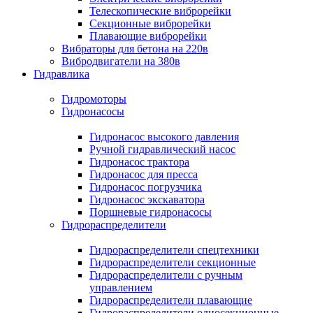
Телескопические виброрейки
Секционные виброрейки
Плавающие виброрейки
Вибраторы для бетона на 220в
Вибродвигатели на 380в
Гидравлика
Гидромоторы
Гидронасосы
Гидронасос высокого давления
Ручной гидравлический насос
Гидронасос трактора
Гидронасос для пресса
Гидронасос погрузчика
Гидронасос экскаватора
Поршневые гидронасосы
Гидрораспределители
Гидрораспределители спецтехники
Гидрораспределители секционные
Гидрораспределители с ручным
управлением
Гидрораспределители плавающие
Гидрораспределители односекционные