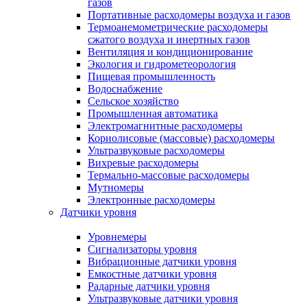
газов
Портативные расходомеры воздуха и газов
Термоанемометрические расходомеры
сжатого воздуха и инертных газов
Вентиляция и кондиционирование
Экология и гидрометеорология
Пищевая промышленность
Водоснабжение
Сельское хозяйство
Промышленная автоматика
Электромагнитные расходомеры
Кориолисовые (массовые) расходомеры
Ультразвуковые расходомеры
Вихревые расходомеры
Термально-массовые расходомеры
Мутномеры
Электронные расходомеры
Датчики уровня
Уровнемеры
Сигнализаторы уровня
Вибрационные датчики уровня
Емкостные датчики уровня
Радарные датчики уровня
Ультразвуковые датчики уровня