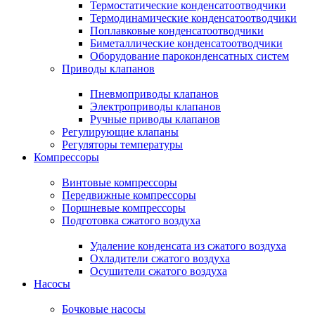
Термостатические конденсатоотводчики
Термодинамические конденсатоотводчики
Поплавковые конденсатоотводчики
Биметаллические конденсатоотводчики
Оборудование пароконденсатных систем
Приводы клапанов
Пневмоприводы клапанов
Электроприводы клапанов
Ручные приводы клапанов
Регулирующие клапаны
Регуляторы температуры
Компрессоры
Винтовые компрессоры
Передвижные компрессоры
Поршневые компрессоры
Подготовка сжатого воздуха
Удаление конденсата из сжатого воздуха
Охладители сжатого воздуха
Осушители сжатого воздуха
Насосы
Бочковые насосы