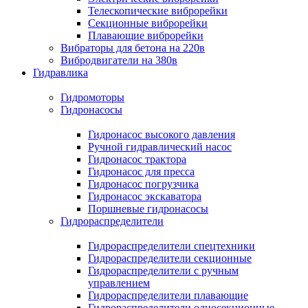
Телескопические виброрейки
Секционные виброрейки
Плавающие виброрейки
Вибраторы для бетона на 220в
Вибродвигатели на 380в
Гидравлика
Гидромоторы
Гидронасосы
Гидронасос высокого давления
Ручной гидравлический насос
Гидронасос трактора
Гидронасос для пресса
Гидронасос погрузчика
Гидронасос экскаватора
Поршневые гидронасосы
Гидрораспределители
Гидрораспределители спецтехники
Гидрораспределители секционные
Гидрораспределители с ручным
управлением
Гидрораспределители плавающие
Гидрораспределители односекционные