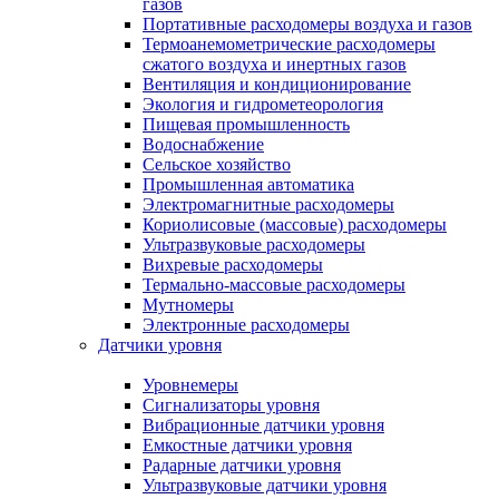
газов
Портативные расходомеры воздуха и газов
Термоанемометрические расходомеры
сжатого воздуха и инертных газов
Вентиляция и кондиционирование
Экология и гидрометеорология
Пищевая промышленность
Водоснабжение
Сельское хозяйство
Промышленная автоматика
Электромагнитные расходомеры
Кориолисовые (массовые) расходомеры
Ультразвуковые расходомеры
Вихревые расходомеры
Термально-массовые расходомеры
Мутномеры
Электронные расходомеры
Датчики уровня
Уровнемеры
Сигнализаторы уровня
Вибрационные датчики уровня
Емкостные датчики уровня
Радарные датчики уровня
Ультразвуковые датчики уровня