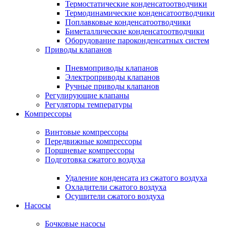
Термостатические конденсатоотводчики
Термодинамические конденсатоотводчики
Поплавковые конденсатоотводчики
Биметаллические конденсатоотводчики
Оборудование пароконденсатных систем
Приводы клапанов
Пневмоприводы клапанов
Электроприводы клапанов
Ручные приводы клапанов
Регулирующие клапаны
Регуляторы температуры
Компрессоры
Винтовые компрессоры
Передвижные компрессоры
Поршневые компрессоры
Подготовка сжатого воздуха
Удаление конденсата из сжатого воздуха
Охладители сжатого воздуха
Осушители сжатого воздуха
Насосы
Бочковые насосы