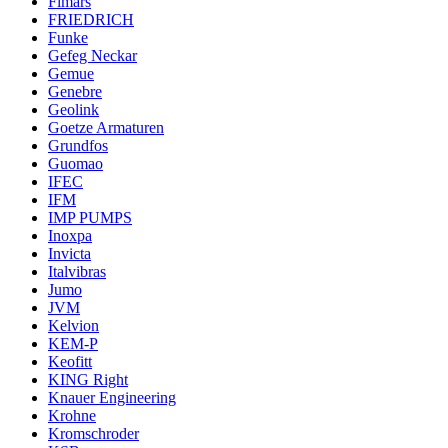
Fimars
FRIEDRICH
Funke
Gefeg Neckar
Gemue
Genebre
Geolink
Goetze Armaturen
Grundfos
Guomao
IFEC
IFM
IMP PUMPS
Inoxpa
Invicta
Italvibras
Jumo
JVM
Kelvion
KEM-P
Keofitt
KING Right
Knauer Engineering
Krohne
Kromschroder