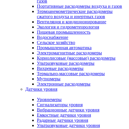
газов
Портативные расходомеры воздуха и газов
Термоанемометрические расходомеры
сжатого воздуха и инертных газов
Вентиляция и кондиционирование
Экология и гидрометеорология
Пищевая промышленность
Водоснабжение
Сельское хозяйство
Промышленная автоматика
Электромагнитные расходомеры
Кориолисовые (массовые) расходомеры
Ультразвуковые расходомеры
Вихревые расходомеры
Термально-массовые расходомеры
Мутномеры
Электронные расходомеры
Датчики уровня
Уровнемеры
Сигнализаторы уровня
Вибрационные датчики уровня
Емкостные датчики уровня
Радарные датчики уровня
Ультразвуковые датчики уровня