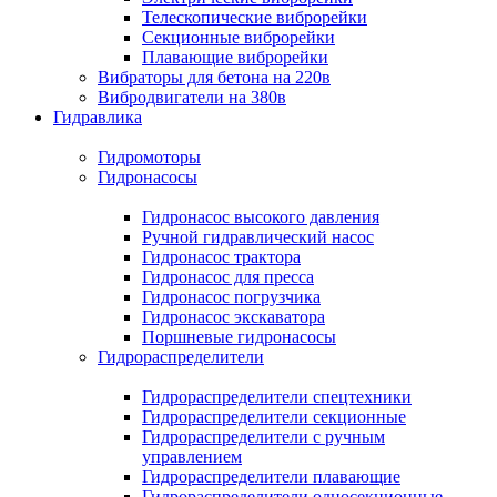
Телескопические виброрейки
Секционные виброрейки
Плавающие виброрейки
Вибраторы для бетона на 220в
Вибродвигатели на 380в
Гидравлика
Гидромоторы
Гидронасосы
Гидронасос высокого давления
Ручной гидравлический насос
Гидронасос трактора
Гидронасос для пресса
Гидронасос погрузчика
Гидронасос экскаватора
Поршневые гидронасосы
Гидрораспределители
Гидрораспределители спецтехники
Гидрораспределители секционные
Гидрораспределители с ручным
управлением
Гидрораспределители плавающие
Гидрораспределители односекционные