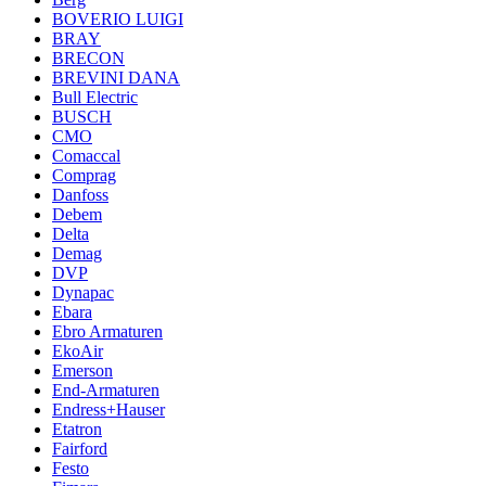
BOVERIO LUIGI
BRAY
BRECON
BREVINI DANA
Bull Electric
BUSCH
CMO
Comaccal
Comprag
Danfoss
Debem
Delta
Demag
DVP
Dynapac
Ebara
Ebro Armaturen
EkoAir
Emerson
End-Armaturen
Endress+Hauser
Etatron
Fairford
Festo