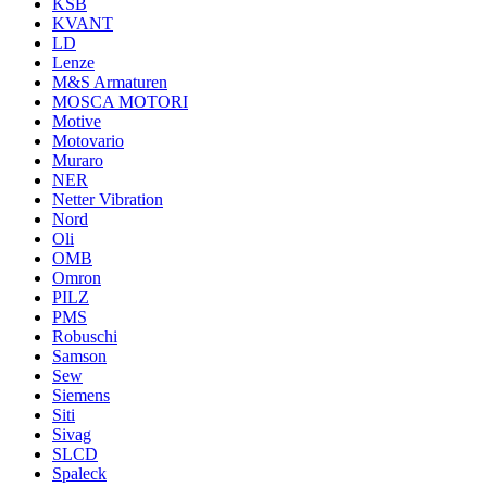
KSB
KVANT
LD
Lenze
M&S Armaturen
MOSCA MOTORI
Motive
Motovario
Muraro
NER
Netter Vibration
Nord
Oli
OMB
Omron
PILZ
PMS
Robuschi
Samson
Sew
Siemens
Siti
Sivag
SLCD
Spaleck