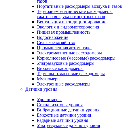
газов
Портативные расходомеры воздуха и газов
Термоанемометрические расходомеры
сжатого воздуха и инертных газов
Вентиляция и кондиционирование
Экология и гидрометеорология
Пищевая промышленность
Водоснабжение
Сельское хозяйство
Промышленная автоматика
Электромагнитные расходомеры
Кориолисовые (массовые) расходомеры
Ультразвуковые расходомеры
Вихревые расходомеры
Термально-массовые расходомеры
Мутномеры
Электронные расходомеры
Датчики уровня
Уровнемеры
Сигнализаторы уровня
Вибрационные датчики уровня
Емкостные датчики уровня
Радарные датчики уровня
Ультразвуковые датчики уровня