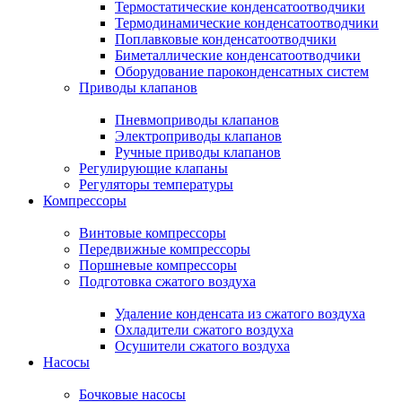
Термостатические конденсатоотводчики
Термодинамические конденсатоотводчики
Поплавковые конденсатоотводчики
Биметаллические конденсатоотводчики
Оборудование пароконденсатных систем
Приводы клапанов
Пневмоприводы клапанов
Электроприводы клапанов
Ручные приводы клапанов
Регулирующие клапаны
Регуляторы температуры
Компрессоры
Винтовые компрессоры
Передвижные компрессоры
Поршневые компрессоры
Подготовка сжатого воздуха
Удаление конденсата из сжатого воздуха
Охладители сжатого воздуха
Осушители сжатого воздуха
Насосы
Бочковые насосы