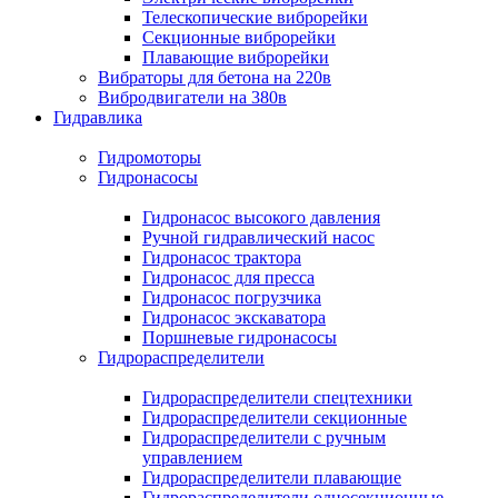
Телескопические виброрейки
Секционные виброрейки
Плавающие виброрейки
Вибраторы для бетона на 220в
Вибродвигатели на 380в
Гидравлика
Гидромоторы
Гидронасосы
Гидронасос высокого давления
Ручной гидравлический насос
Гидронасос трактора
Гидронасос для пресса
Гидронасос погрузчика
Гидронасос экскаватора
Поршневые гидронасосы
Гидрораспределители
Гидрораспределители спецтехники
Гидрораспределители секционные
Гидрораспределители с ручным
управлением
Гидрораспределители плавающие
Гидрораспределители односекционные