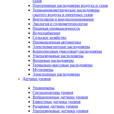
газов
Портативные расходомеры воздуха и газов
Термоанемометрические расходомеры
сжатого воздуха и инертных газов
Вентиляция и кондиционирование
Экология и гидрометеорология
Пищевая промышленность
Водоснабжение
Сельское хозяйство
Промышленная автоматика
Электромагнитные расходомеры
Кориолисовые (массовые) расходомеры
Ультразвуковые расходомеры
Вихревые расходомеры
Термально-массовые расходомеры
Мутномеры
Электронные расходомеры
Датчики уровня
Уровнемеры
Сигнализаторы уровня
Вибрационные датчики уровня
Емкостные датчики уровня
Радарные датчики уровня
Ультразвуковые датчики уровня