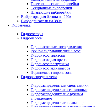
Телескопические виброрейки
Секционные виброрейки
Плавающие виброрейки
Вибраторы для бетона на 220в
Вибродвигатели на 380в
Гидравлика
Гидромоторы
Гидронасосы
Гидронасос высокого давления
Ручной гидравлический насос
Гидронасос трактора
Гидронасос для пресса
Гидронасос погрузчика
Гидронасос экскаватора
Поршневые гидронасосы
Гидрораспределители
Гидрораспределители спецтехники
Гидрораспределители секционные
Гидрораспределители с ручным
управлением
Гидрораспределители плавающие
Гидрораспределители односекционные